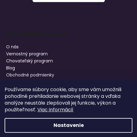
Informácie pre vás
O nás
Vernostný program
Chovateľský program
Blog
Obchodné podmienky
Podmienky ochrany osobných údajov
Používame súbory cookie, aby sme vám umožnili
Doprava a platba
pohodlné prehliadanie webovej stránky a vďaka
Reklamácia tovaru
analýze neustále zlepšovali jej funkcie, výkon a
Vrátenie tovaru
použiteľnosť.
Viac informácií
Moja objednávka
Nastavenie
Vytvoril Shoptet
Dovoľujeme si Vás upozorniť, že od 13.8.2026 do 21.8.2026