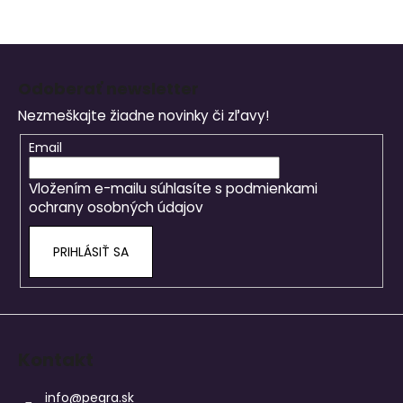
Z
á
Odoberať newsletter
p
Nezmeškajte žiadne novinky či zľavy!
ä
t
Email
i
Vložením e-mailu súhlasíte s
podmienkami
e
ochrany osobných údajov
PRIHLÁSIŤ SA
Kontakt
info
@
pegra.sk