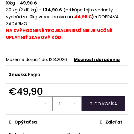
10kg -
49,90 €
30 kg (3x10 kg) -
134,90 €
(pri kúpe tejto varianty
vychádza 10kg vrece krmiva na
44,96 €
) +
DOPRAVA
ZADARMO
NA ZVÝHODNENÉ TROJBALENIE UŽ NIE JE MOŽNÉ
UPLATNIŤ ZĽAVOVÝ KÓD.
Môžeme doručiť do:
12.8.2026
Možnosti doručenia
Značka:
Pegra
€49,90
Jednotková
DO KOŠÍKA
cena:
Opýtať sa
Zdieľať