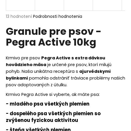
á
j
Priemerné
13 hodnotení
Podrobnosti hodnotenia
s
hodnotenie
Granule pre psov -
produktu
ť
je
?
Pegra Active 10kg
4,4
z
5
hviezdičiek.
Krmivo pre psov
Pegra Active s extra dávkou
hovädzieho mäsa
je určené pre psov, ktorí milujú
HĽADAŤ
pohyb. Naša unikátna receptúra s
ajurvédskymi
bylinkami
pomohla odstrániť tráviace problémy našich
psov adoptovaných z útulku.
O
Krmivo Pegra Active si vyberte, ak máte psa:
d
- mladého psa všetkých plemien
p
o
- dospelého psa všetkých plemien so
r
zvýšen
ou fyzickou aktivitou
ú
-
šteňa všetkých plemien