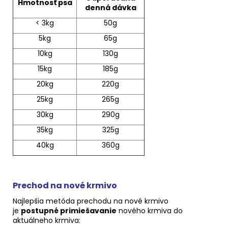
Hmotnosť psa
denná dávka
< 3kg
50g
5kg
65g
10kg
130g
15kg
185g
20kg
220g
25kg
265g
30kg
290g
35kg
325g
40kg
360g
Prechod na nové krmivo
Najlepšia metóda prechodu na nové krmivo
je
postupné primiešavanie
nového krmiva do
aktuálneho krmiva: