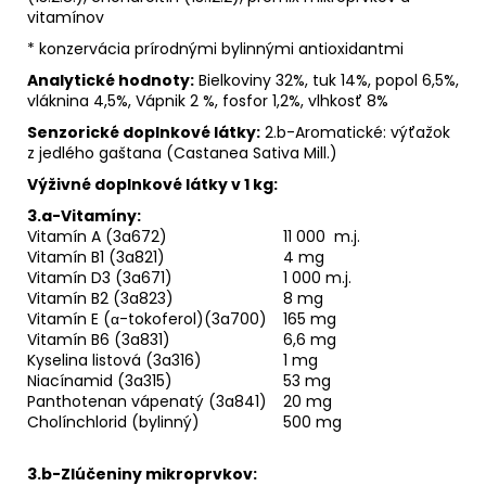
vitamínov
* konzervácia prírodnými bylinnými antioxidantmi
Analytické hodnoty:
Bielkoviny 32%, tuk 14%, popol 6,5%,
vláknina 4,5%, Vápnik 2 %, fosfor 1,2%, vlhkosť 8%
Senzorické doplnkové látky:
2.b-Aromatické: výťažok
z jedlého gaštana (Castanea Sativa Mill.)
Výživné doplnkové látky v 1 kg:
3.a-Vitamíny:
Vitamín A (3a672)
11 000 m.j.
Vitamín B1 (3a821)
4 mg
Vitamín D3 (3a671)
1 000 m.j.
Vitamín B2 (3a823)
8 mg
Vitamín E (α-tokoferol)(3a700)
165 mg
Vitamín B6 (3a831)
6,6 mg
Kyselina listová (3a316)
1 mg
Niacínamid (3a315)
53 mg
Panthotenan vápenatý (3a841)
20 mg
Cholínchlorid (bylinný)
500 mg
3.b-Zlúčeniny mikroprvkov: