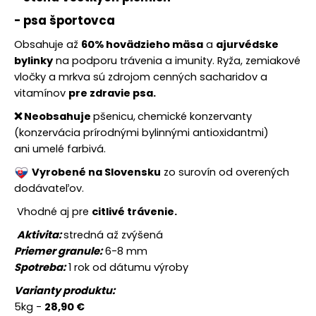
č
a
- psa športovca
m
Obsahuje až
60% hovädzieho mäsa
a
ajurvédske
e
bylinky
na podporu trávenia a imunity. Ryža, zemiakové
vločky a mrkva
sú zdrojom cenných sacharidov a
GRANULE
vitamínov
pre zdravie psa.
PRE
PSOV
❌ Neobsahuje
pšenicu,
chemické konzervanty
-
(konzervácia prírodnými bylinnými antioxidantmi)
PEGRA
ani
umelé farbivá.
ADULT
LAMB
Vyrobené na Slovensku
zo surovín od overených
10KG
dodávateľov.
€54,90
Vhodné aj pre
citlivé trávenie.
Aktivita:
stredná až zvýšená
Priemer granule:
6-8 mm
Spotreba:
1 rok od dátumu výroby
Varianty produktu:
5kg -
28,90 €