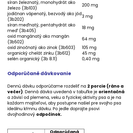
síran železnatý, monohydrát ako
200 mg
železo (3b103)
jodičnan vápenatý, bezvodý ako jód
3 mg
(3b202)
síran meďnatý, pentahydrát ako
18 mg
meď (3b405)
oxid mangánatý ako mangán
64 mg
(3b502)
oxid zinočnatý ako zinok (3b603)
105 mg
organický chelát zinku (3b612)
45 mg
selén organický (3b 8.11)
0,40 mg
Odporúčané dávkovanie
Dennú dávku odporúčame rozdeliť na
2 porcie (ráno a
večer)
. Denná dávka uvedená v tabuľke je
orientačná
a závisí od plemena, veku a fyzickej aktivity psa a je na
každom majiteľovi, aby postupne našiel pre svojho psa
ideálnu kŕmnu dávku. Po jedle doprajte psovi
dvojhodinový
odpočinok.
Odporúčaná