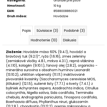
Kategória
:
Granule pre psov
Hmotnosť
:
10 kg
EAN
:
8588008860021
Druh mäsa
:
Hovädzie
Popis
Súvisiace (3)
Podobné (3)
Hodnotenie (13)
Diskusia
Zloženie:
Hovädzie mäso 60% (9.4.1), hovädzí a
bravčový tuk (9.2.1)*, ryža (1.6.16), zmes zeleniny
(zemiakové vločky 4.8.1., mrkva 4.3.1.), repná vláknina
(4.1.10), kolagén (9.10.1.), ľanový olej (2.8.2), organicko –
minerálna surovina s obsahom humínov Leonardit
(13.10.2), uhličitan vápenatý (11.1.11.) inaktivované
pivovarské kvasinky (Saccharomyces cerevisiae MOS,
βGlukan) (12.1.5), sušené listy (7.7.1.) a kvety (7.4.1.) z
byliniek Achyrantes aspera, Azadirachta indica, Citrullus
colocynthis, Nigella sativa, Sida cordifolia, Terminalia
chebula, Andrographis paniculata, Tinospora cordifolia,
Boerhaavia diffusa, Phyllanthus niruri, glukozamín
(13.2.8.), chondroitín (13.12.2), premix mikroprvkov a