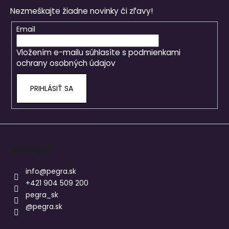
p
Nezmeškajte žiadne novinky či zľavy!
ä
t
Email
i
Vložením e-mailu súhlasíte s
podmienkami
e
ochrany osobných údajov
PRIHLÁSIŤ SA
Kontakt
info
@
pegra.sk
+421 904 509 200
pegra_sk
@pegra.sk