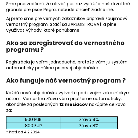
Sme presvedčení, že ak váš pes raz vyskúša naše kvalitné
á
granule pre psov Pegra, nebude chcieť žiadne iné.
j
Aj preto sme pre verných zákazníkov pripravili zaujímavý
s
vernostný program. Stačí sa ZAREGISTROVAŤ a plne
ť
využívať výhody, ktoré ponúkame.
?
Ako sa zaregistrovať do vernostného
programu ?
Registrácia je veľmi jednoduchá, pretože vám ju systém
automaticky ponúkne pri prvej objednávke.
HĽADAŤ
Ako funguje náš vernostný program ?
Každú novú objednávku vytvorte pod svojim zákazníckym
O
účtom. V
ernostnú zľavu vám pripíšeme automaticky,
d
akonáhle za posledných
12 mesiacov
nakúpite celkovo
za:
p
o
500 EUR
Zľava 4%
r
800 EUR
Zľava 8%
ú
* Platí od 4.2.2024