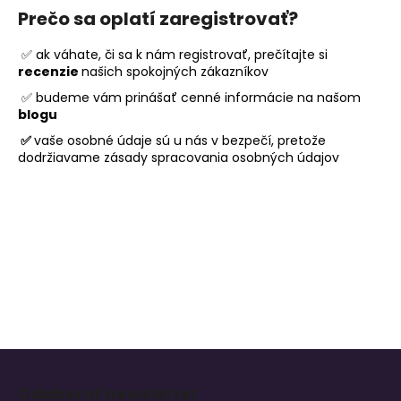
č
Prečo sa oplatí zaregistrovať?
a
m
✅ ak váhate, či sa k nám registrovať, prečítajte si
e
recenzie
našich spokojných zákazníkov
✅ budeme vám prinášať cenné informácie na našom
GRANULE
blogu
PRE
✅
vaše osobné údaje sú u nás v bezpečí, pretože
PSOV
dodržiavame zásady spracovania osobných údajov
-
PEGRA
ADULT
LAMB
30KG
(3X10KG)
€149,90
Z
á
Odoberať newsletter