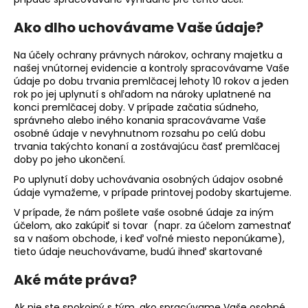
č
a
Ako dlho uchovávame Vaše údaje?
m
e
Na účely ochrany právnych nárokov, ochrany majetku a
našej vnútornej evidencie a kontroly spracovávame Vaše
údaje po dobu trvania premlčacej lehoty 10 rokov a jeden
GRANULE
rok po jej uplynutí s ohľadom na nároky uplatnené na
PRE
konci premlčacej doby. V prípade začatia súdneho,
PSOV
správneho alebo iného konania spracovávame Vaše
-
osobné údaje v nevyhnutnom rozsahu po celú dobu
PEGRA
ACTIVE
trvania takýchto konaní a zostávajúcu časť premlčacej
5KG
doby po jeho ukončení.
€28,90
Po uplynutí doby uchovávania osobných údajov osobné
údaje vymažeme, v prípade printovej podoby skartujeme.
V prípade, že nám pošlete vaše osobné údaje za iným
účelom, ako zakúpiť si tovar (napr. za účelom zamestnať
sa v našom obchode, i keď voľné miesto neponúkame),
tieto údaje neuchovávame, budú ihneď skartované
Aké máte práva?
Ak nie ste spokojný s tým, ako spracúvame Vaše osobné