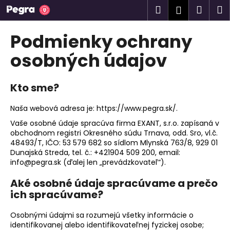
K
Prejsť
Hľadať
Náku
M
Prihlásen
na
o
obsah
Späť
Späť
košík
š
Podmienky ochrany
í
Č
osobných údajov
k
o
p
Kto sme?
o
t
Naša webová adresa je: https://www.pegra.sk/.
r
Vaše osobné údaje spracúva firma EXANT, s.r.o. zapísaná v
obchodnom registri Okresného súdu Trnava, odd. Sro, vl.č.
e
48493/T, IČO: 53 579 682 so sídlom Mlynská 763/8, 929 01
b
Dunajská Streda, tel. č.: +421904 509 200, email:
u
info@pegra.sk (ďalej len „prevádzkovateľ“).
j
Aké osobné údaje spracúvame a prečo
e
ich spracúvame?
t
e
Osobnými údajmi sa rozumejú všetky informácie o
identifikovanej alebo identifikovateľnej fyzickej osobe;
n