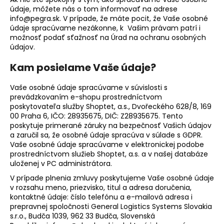
údaje, môžete nás o tom informovať na adrese
info@pegra.sk. V prípade, že máte pocit, že Vaše osobné
údaje spracúvame nezákonne, k Vašim právam patrí i
možnosť podať sťažnosť na Úrad na ochranu osobných
údajov.
Kam posielame Vaše údaje?
Vaše osobné údaje spracúvame v súvislosti s
prevádzkovaním e-shopu prostredníctvom
poskytovateľa služby Shoptet, a.s.,
Dvořeckého 628/8
, 169
00 Praha 6, IČO:
28935675
, DIČ:
Z28935675
. Tento
poskytuje primerané záruky na bezpečnosť Vašich údajov
a zaručil sa, že osobné údaje spracúva v súlade s GDPR.
Vaše osobné údaje spracúvame v elektronickej podobe
prostredníctvom služieb Shoptet, a.s. a v našej databáze
uloženej v PC administrátora.
V prípade plnenia zmluvy poskytujeme Vaše osobné údaje
v rozsahu meno, priezvisko, titul a adresa doručenia,
kontaktné údaje: číslo telefónu a e-mailová adresa i
prepravnej spoločnosti
General Logistics Systems Slovakia
s.r.o.,
Budča 1039,
962 33 Budča,
Slovenská