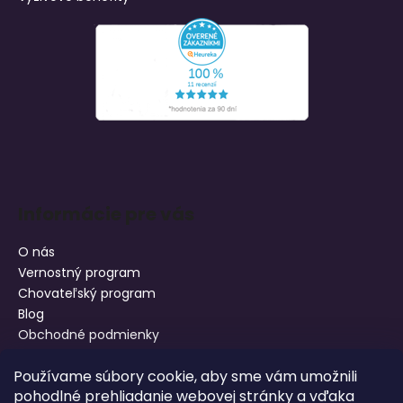
Informácie pre vás
O nás
Vernostný program
Chovateľský program
Blog
Obchodné podmienky
Podmienky ochrany osobných údajov
Používame súbory cookie, aby sme vám umožnili
Doprava a platba
pohodlné prehliadanie webovej stránky a vďaka
Reklamácia tovaru