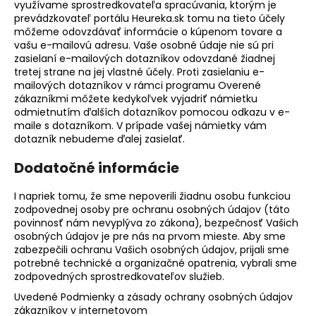
využívame sprostredkovateľa spracúvania, ktorým je
prevádzkovateľ portálu Heureka.sk tomu na tieto účely
môžeme odovzdávať informácie o kúpenom tovare a
vašu e-mailovú adresu. Vaše osobné údaje nie sú pri
zasielaní e-mailových dotazníkov odovzdané žiadnej
tretej strane na jej vlastné účely. Proti zasielaniu e-
mailových dotazníkov v rámci programu Overené
zákazníkmi môžete kedykoľvek vyjadriť námietku
odmietnutím ďalších dotazníkov pomocou odkazu v e-
maile s dotazníkom. V prípade vašej námietky vám
dotazník nebudeme ďalej zasielať.
Dodatočné informácie
I napriek tomu, že sme nepoverili žiadnu osobu funkciou
zodpovednej osoby pre ochranu osobných údajov (táto
povinnosť nám nevyplýva zo zákona), bezpečnosť Vašich
osobných údajov je pre nás na prvom mieste. Aby sme
zabezpečili ochranu Vašich osobných údajov, prijali sme
potrebné technické a organizačné opatrenia, vybrali sme
zodpovedných sprostredkovateľov služieb.
Uvedené Podmienky a zásady ochrany osobných údajov
zákazníkov v internetovom