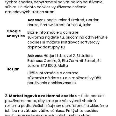
týchto cookies, nepýtame si od vás na ich používanie
súhlas. Pri týchto cookies využívame riešenia
nasledovných tretích strán:
Adresa:
Google Ireland Limited, Gordon
House, Barrow Street, Dublin 4, Írsko
Google
Bližšie informácie o ochrane
Analytics
súkromia
nájdete tu
, pričom na odmietnutie
cookies si môžete inštalovať softvérový
doplnok
dostupný tu
.
Adresa:
Hotjar Ltd, Level 2, St Julians
Business Centre, 3, Elia Zammit Street, St
Julians STJ 1000, Malta
Hotjar
Bližšie informácie o ochrane
súkromia
nájdete tu
a o možnosti vylúčiť
používanie cookies
zase tu
.
3.
Marketingové a reklamné cookies
– tieto cookies
používame na to, aby sme pre Vás vybrali vhodnú
reklamu podľa Vašich záujmov a preferencií a ukladáme
ich iba na základe vášho súhlasu. Pri týchto cookies
využívame riešenia nasledovných tretích strán: