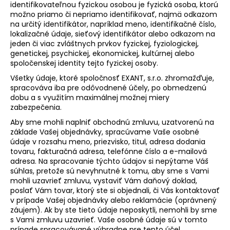
identifikovateľnou fyzickou osobou je fyzická osoba, ktorú
á
možno priamo či nepriamo identifikovať, najmä odkazom
j
na určitý identifikátor, napríklad meno, identifikačné číslo,
lokalizačné údaje, sieťový identifikátor alebo odkazom na
s
jeden či viac zvláštnych prvkov fyzickej, fyziologickej,
ť
genetickej, psychickej, ekonomickej, kultúrnej alebo
spoločenskej identity tejto fyzickej osoby.
?
Všetky údaje, ktoré spoločnosť EXANT, s.r.o. zhromažďuje,
spracováva iba pre odôvodnené účely, po obmedzenú
dobu a s využitím maximálnej možnej miery
zabezpečenia.
HĽADAŤ
Aby sme mohli naplniť obchodnú zmluvu, uzatvorenú na
základe Vašej objednávky, spracúvame Vaše osobné
údaje v rozsahu meno, priezvisko, titul, adresa dodania
tovaru, fakturačná adresa, telefónne číslo a e-mailová
adresa. Na spracovanie týchto údajov si nepýtame Váš
O
súhlas, pretože sú nevyhnutné k tomu, aby sme s Vami
d
mohli uzavrieť zmluvu, vystaviť Vám daňový doklad,
p
poslať Vám tovar, ktorý ste si objednali, či Vás kontaktovať
o
v prípade Vašej objednávky alebo reklamácie (oprávnený
r
záujem). Ak by ste tieto údaje neposkytli, nemohli by sme
ú
s Vami zmluvu uzavrieť. Vaše osobné údaje sú v tomto
prípade spracovávané výhradne pre tento účel.