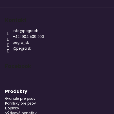
Kontakt
info
@
pegra.sk
+421 904 509 200
pegra_sk
@pegra.sk
Facebook
Produkty
Granule pre psov
Pamlsky pre psov
Doplnky
Výživové benefity