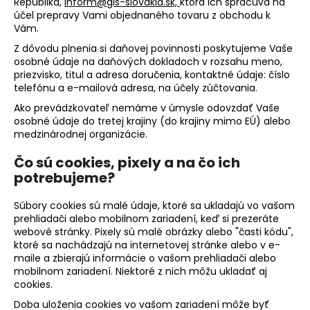
Republika,
inform@gls-slovakia.sk,
ktorá ich spracúva na
účel prepravy Vami objednaného tovaru z obchodu k
Vám.
Z dôvodu plnenia si daňovej povinnosti poskytujeme Vaše
osobné údaje na daňových dokladoch v rozsahu meno,
priezvisko, titul a adresa doručenia, kontaktné údaje: číslo
telefónu a e-mailová adresa, na účely zúčtovania.
Ako prevádzkovateľ nemáme v úmysle odovzdať Vaše
osobné údaje do tretej krajiny (do krajiny mimo EÚ) alebo
medzinárodnej organizácie.
Čo sú cookies, pixely a na čo ich
potrebujeme?
Súbory cookies sú malé údaje, ktoré sa ukladajú vo vašom
prehliadači alebo mobilnom zariadení, keď si prezeráte
webové stránky. Pixely sú malé obrázky alebo "časti kódu",
ktoré sa nachádzajú na internetovej stránke alebo v e-
maile a zbierajú informácie o vašom prehliadači alebo
mobilnom zariadení. Niektoré z nich môžu ukladať aj
cookies.
Doba uloženia cookies vo vašom zariadení môže byť