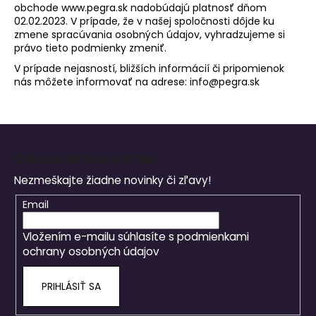
obchode
www.pegra.sk
nadobúdajú platnosť dňom
02.02.2023. V prípade, že v našej spoločnosti dôjde ku
zmene spracúvania osobných údajov, vyhradzujeme si
právo tieto podmienky zmeniť.
V prípade nejasností, bližších informácií či pripomienok
nás môžete informovať na adrese:
info@pegra.sk
Z
á
Odoberať newsletter
p
Nezmeškajte žiadne novinky či zľavy!
ä
t
Email
i
Vložením e-mailu súhlasíte s
podmienkami
e
ochrany osobných údajov
PRIHLÁSIŤ SA