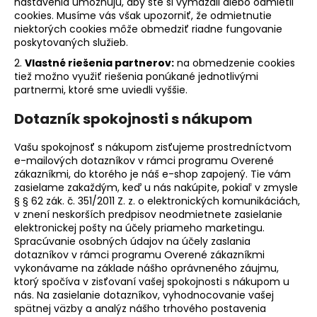
nastavenia umožňujú, aby ste si vymazali alebo odmietli
cookies. Musíme vás však upozorniť, že odmietnutie
niektorých cookies môže obmedziť riadne fungovanie
poskytovaných služieb.
2.
Vlastné riešenia partnerov:
na obmedzenie cookies
tiež možno využiť riešenia ponúkané jednotlivými
partnermi, ktoré sme uviedli vyššie.
Dotazník spokojnosti s nákupom
Vašu spokojnosť s nákupom zisťujeme prostredníctvom
e-mailových dotazníkov v rámci programu Overené
zákazníkmi, do ktorého je náš e-shop zapojený. Tie vám
zasielame zakaždým, keď u nás nakúpite, pokiaľ v zmysle
§ § 62 zák. č. 351/2011 Z. z. o elektronických komunikáciách,
v znení neskorších predpisov neodmietnete zasielanie
elektronickej pošty na účely priameho marketingu.
Spracúvanie osobných údajov na účely zaslania
dotazníkov v rámci programu Overené zákazníkmi
vykonávame na základe nášho oprávneného záujmu,
ktorý spočíva v zisťovaní vašej spokojnosti s nákupom u
nás. Na zasielanie dotazníkov, vyhodnocovanie vašej
spätnej väzby a analýz nášho trhového postavenia